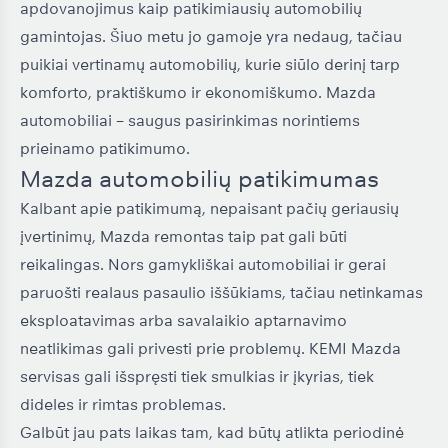
apdovanojimus kaip patikimiausių automobilių
gamintojas. Šiuo metu jo gamoje yra nedaug, tačiau
puikiai vertinamų automobilių, kurie siūlo derinį tarp
komforto, praktiškumo ir ekonomiškumo. Mazda
automobiliai – saugus pasirinkimas norintiems
prieinamo patikimumo.
Mazda automobilių patikimumas
Kalbant apie patikimumą, nepaisant pačių geriausių
įvertinimų, Mazda remontas taip pat gali būti
reikalingas. Nors gamykliškai automobiliai ir gerai
paruošti realaus pasaulio iššūkiams, tačiau netinkamas
eksploatavimas arba savalaikio aptarnavimo
neatlikimas gali privesti prie problemų. KEMI Mazda
servisas gali išspręsti tiek smulkias ir įkyrias, tiek
dideles ir rimtas problemas.
Galbūt jau pats laikas tam, kad būtų atlikta periodinė