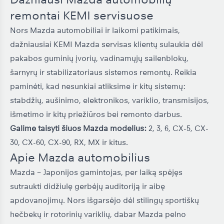
remontai KEMI servisuose
Nors Mazda automobiliai ir laikomi patikimais,
dažniausiai KEMI Mazda servisas klientų sulaukia dėl
pakabos guminių įvorių, vadinamųjų sailenblokų,
šarnyrų ir stabilizatoriaus sistemos remontų. Reikia
paminėti, kad nesunkiai atliksime ir kitų sistemų:
stabdžių, aušinimo, elektronikos, variklio, transmisijos,
išmetimo ir kitų priežiūros bei remonto darbus.
Galime taisyti šiuos Mazda modelius:
2, 3, 6, CX-5, CX-
30, CX-60, CX-90, RX, MX ir kitus.
Apie Mazda automobilius
Mazda – Japonijos gamintojas, per laiką spėjęs
sutraukti didžiulę gerbėjų auditoriją ir aibę
apdovanojimų. Nors išgarsėjo dėl stilingų sportiškų
hečbekų ir rotorinių variklių, dabar Mazda pelno