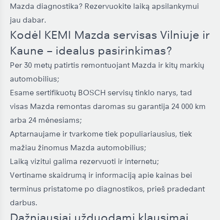
Mazda diagnostika? Rezervuokite laiką apsilankymui
jau dabar.
Kodėl KEMI Mazda servisas Vilniuje ir
Kaune – idealus pasirinkimas?
Per 30 metų patirtis remontuojant Mazda ir kitų markių
automobilius;
Esame sertifikuotų BOSCH servisų tinklo narys, tad
visas Mazda remontas daromas su garantija 24 000 km
arba 24 mėnesiams;
Aptarnaujame ir tvarkome tiek populiariausius, tiek
mažiau žinomus Mazda automobilius;
Laiką vizitui galima rezervuoti ir internetu;
Vertiname skaidrumą ir informaciją apie kainas bei
terminus pristatome po diagnostikos, prieš pradedant
darbus.
Dažniausiai užduodami klausimai