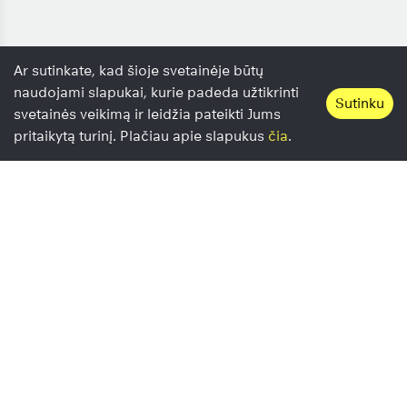
Ar sutinkate, kad šioje svetainėje būtų
naudojami slapukai, kurie padeda užtikrinti
Sutinku
svetainės veikimą ir leidžia pateikti Jums
pritaikytą turinį. Plačiau apie slapukus
čia
.
;
Paslaugos
Automobilio remontas
Autoelektrikai Vilniuje ir Kaune
Aušinimo sistemos remontas
Duslintuvų remontas, virinimas