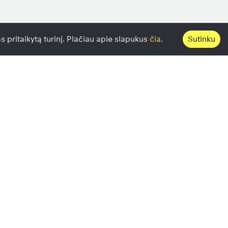
s pritaikytą turinį. Plačiau apie slapukus
čia
.
Sutinku
 Vilnius
, Kaunas
, Vilnius
16A, Vilnius
lniuje
aune