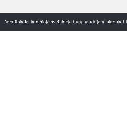
Ar sutinkate, kad šioje svetainėje būtų naudojami slapukai, k
;
Paslaugos
Automobilio remontas
Autoelektrikai Vilniuje ir Kaune
Aušinimo sistemos remontas
Duslintuvų remontas, virinimas
Kondicionavimo sistemos remo
Kondicionierių pildymas